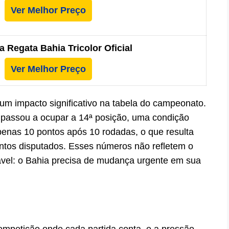
Ver Melhor Preço
 Regata Bahia Tricolor Oficial
Ver Melhor Preço
um impacto significativo na tabela do campeonato.
passou a ocupar a 14ª posição, uma condição
penas 10 pontos após 10 rodadas, o que resulta
tos disputados. Esses números não refletem o
gável: o Bahia precisa de mudança urgente em sua
mpetição onde cada partida conta, e a pressão