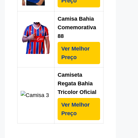
Preço
Camisa Bahia
Comemorativa
88
Ver Melhor
Preço
Camiseta
Regata Bahia
Tricolor Oficial
Ver Melhor
Preço