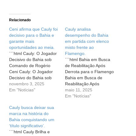
Relacionado
Ceni afirma que Cauly foi
Cauly analisa
decisivo para o Bahia e
desempenho do Bahia
garante mais
em partida com elenco
oportunidades ao meia.
misto frente ao
```html Cauly: O Jogador
Flamengo.
Decisivo do Bahia sob
```html Bahia em Busca
Comando de Rogério
de Reabilitação Após
Ceni Cauly: O Jogador
Derrota para o Flamengo
Decisivo do Bahia sob
Bahia em Busca de
Comando de Rogério
novembro 3, 2025
Reabilitação Após
Ceni No emocionante
Em "Notícias"
Derrota para o Flamengo
maio 11, 2025
mundo do futebol, a
O coração do torcedor
Em "Notícias"
virada de um jogo pode
tricolor bate forte, mesmo
Cauly busca deixar sua
ser uma fonte de grande
após uma difícil noite de
marca na história do
alegria e celebração. Na
sábado na qual o Bahia
Bahia conquistando um
última partida do Bahia
foi derrotado pelo
‘título significativo’.
contra o Red…
Flamengo por 1 a 0, na
```html Cauly Brilha e
oitava rodada…