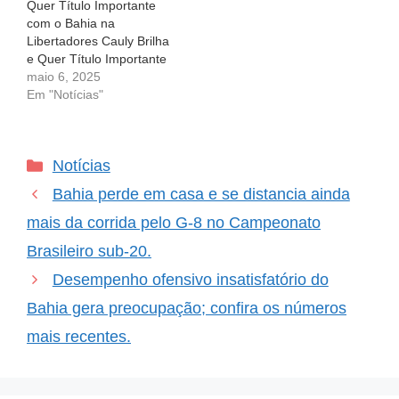
Quer Título Importante
com o Bahia na
Libertadores Cauly Brilha
e Quer Título Importante
com o Bahia na
maio 6, 2025
Libertadores O amor pelo
Em "Notícias"
futebol vai além das
quatro linhas. É sobre a
paixão, a entrega e os
Categorias
Notícias
sonhos que se
entrelaçam em cada
Bahia perde em casa e se distancia ainda
jogada. E para o…
mais da corrida pelo G-8 no Campeonato
Brasileiro sub-20.
Desempenho ofensivo insatisfatório do
Bahia gera preocupação; confira os números
mais recentes.