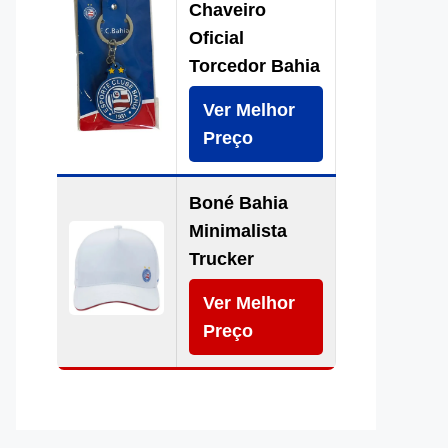
Chaveiro
Oficial
Torcedor Bahia
Ver Melhor
Preço
Boné Bahia
Minimalista
Trucker
Ver Melhor
Preço