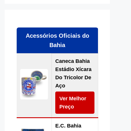
Acessórios Oficiais do
Bahia
Caneca Bahia
Estádio Xícara
Do Tricolor De
Aço
Ver Melhor
Preço
E.C. Bahia