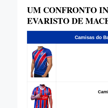
UM CONFRONTO IN
EVARISTO DE MAC
Camisas do 
Cami