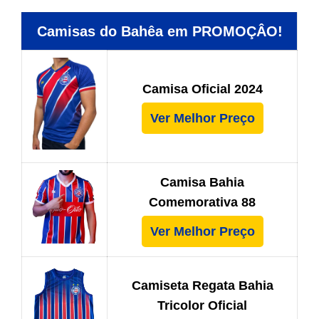
Camisas do Bahêa em PROMOÇÂO!
Camisa Oficial 2024
Ver Melhor Preço
Camisa Bahia
Comemorativa 88
Ver Melhor Preço
Camiseta Regata Bahia
Tricolor Oficial