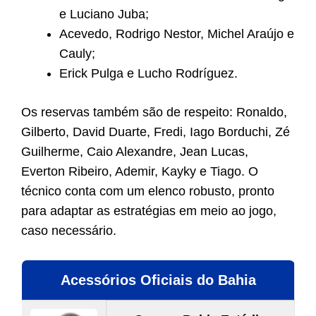
e Luciano Juba;
Acevedo, Rodrigo Nestor, Michel Araújo e
Cauly;
Erick Pulga e Lucho Rodríguez.
Os reservas também são de respeito: Ronaldo,
Gilberto, David Duarte, Fredi, Iago Borduchi, Zé
Guilherme, Caio Alexandre, Jean Lucas,
Everton Ribeiro, Ademir, Kayky e Tiago. O
técnico conta com um elenco robusto, pronto
para adaptar as estratégias em meio ao jogo,
caso necessário.
Acessórios Oficiais do Bahia