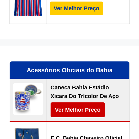
Ver Melhor Preço
Acessórios Oficiais do Bahia
Caneca Bahia Estádio
Xícara Do Tricolor De Aço
Ver Melhor Preço
E.C. Bahia Chaveiro Oficial