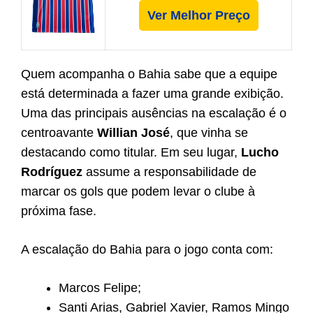
Ver Melhor Preço
Quem acompanha o Bahia sabe que a equipe
está determinada a fazer uma grande exibição.
Uma das principais ausências na escalação é o
centroavante
Willian José
, que vinha se
destacando como titular. Em seu lugar,
Lucho
Rodríguez
assume a responsabilidade de
marcar os gols que podem levar o clube à
próxima fase.
A escalação do Bahia para o jogo conta com:
Marcos Felipe;
Santi Arias, Gabriel Xavier, Ramos Mingo