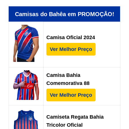
Camisas do Bahêa em PROMOÇÂO!
Camisa Oficial 2024
Ver Melhor Preço
Camisa Bahia
Comemorativa 88
Ver Melhor Preço
Camiseta Regata Bahia
Tricolor Oficial