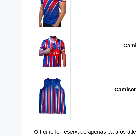
Cami
Camiseta
O treino foi reservado apenas para os atl