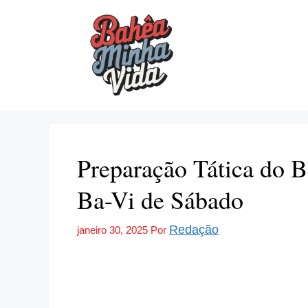
Pular
para
o
conteúdo
Preparação Tática do B
Ba-Vi de Sábado
Redação
janeiro 30, 2025
Por