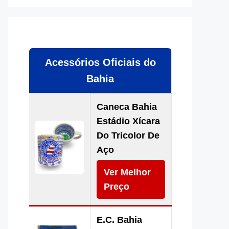
Acessórios Oficiais do
Bahia
Caneca Bahia
Estádio Xícara
Do Tricolor De
Aço
Ver Melhor
Preço
E.C. Bahia