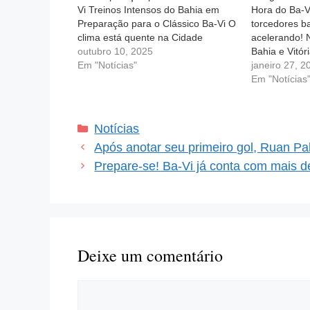
Vi Treinos Intensos do Bahia em
Hora do Ba-V
Preparação para o Clássico Ba-Vi O
torcedores ba
clima está quente na Cidade
acelerando! N
Tricolor, e os apaixonados
outubro 10, 2025
Bahia e Vitór
torcedores do Bahia podem sentir a
Em "Notícias"
mais um emoc
janeiro 27, 2
expectativa no ar. O próximo
clássico Ba-V
Em "Notícias
clássico contra o Vitória, conhecido
torcida e os
como Ba-Vi, está…
Fonte Nova.
Categorias
Notícias
Após anotar seu primeiro gol, Ruan Pab
Prepare-se! Ba-Vi já conta com mais d
Deixe um comentário
Comentário