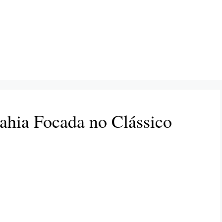
ahia Focada no Clássico