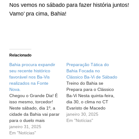
Nos vemos no sábado para fazer história juntos!
Vamo’ pra cima, Bahia!
Relacionado
Bahia procura expandir
Preparação Tática do
seu recente histórico
Bahia Focada no
favorável nos Ba-Vis
Clássico Ba-Vi de Sábado
realizados na Fonte
Treino do Bahia se
Nova.
Prepara para o Clássico
Chegou o Grande Dia! É
Ba-Vi Nesta quinta-feira,
isso mesmo, torcedor!
dia 30, o clima no CT
Neste sábado, dia 1º, a
Evaristo de Macedo
cidade da Bahia vai parar
estava a mil, com os
janeiro 30, 2025
para o duelo mais
jogadores do Esporte
Em "Notícias"
esperado da primeira
janeiro 31, 2025
Clube Bahia focados no
fase do Baianão. O
Em "Notícias"
tão aguardado clássico