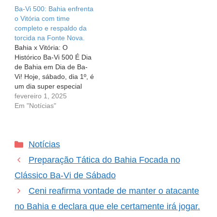
Esporte Clube Bahia e o
Ba-Vi, que acontecerá no
Ba-Vi 500: Bahia enfrenta
Esporte Clube Vitória se
próximo sábado, dia 1º,
o Vitória com time
enfrentam no que
na Arena Fonte Nova. A
completo e respaldo da
promete ser um
expectativa está…
torcida na Fonte Nova.
espetáculo imperdível: o
Bahia x Vitória: O
500º Ba-Vi da…
Histórico Ba-Vi 500 É Dia
de Bahia em Dia de Ba-
Vi! Hoje, sábado, dia 1º, é
um dia super especial
para os torcedores do
fevereiro 1, 2025
Esporte Clube Bahia!
Em "Notícias"
Estamos prestes a
celebrar o 500º clássico
da história entre o nosso
Categorias
Notícias
querido Esquadrão e o
Vitória. Sim, você…
Preparação Tática do Bahia Focada no
Clássico Ba-Vi de Sábado
Ceni reafirma vontade de manter o atacante
no Bahia e declara que ele certamente irá jogar.