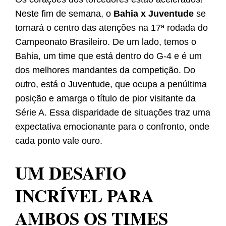
Neste fim de semana, o
Bahia x Juventude
se
tornará o centro das atenções na 17ª rodada do
Campeonato Brasileiro. De um lado, temos o
Bahia, um time que está dentro do G-4 e é um
dos melhores mandantes da competição. Do
outro, está o Juventude, que ocupa a penúltima
posição e amarga o título de pior visitante da
Série A. Essa disparidade de situações traz uma
expectativa emocionante para o confronto, onde
cada ponto vale ouro.
UM DESAFIO
INCRÍVEL PARA
AMBOS OS TIMES