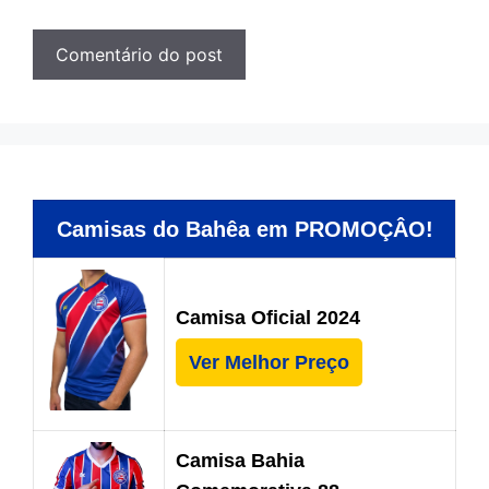
Camisas do Bahêa em PROMOÇÂO!
Camisa Oficial 2024
Ver Melhor Preço
Camisa Bahia