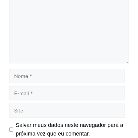
Comentário
Nome
E-
mail
Site
Salvar meus dados neste navegador para a
próxima vez que eu comentar.