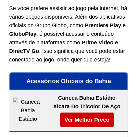
Se você prefere assistir ao jogo pela internet, há
várias opções disponíveis. Além dos aplicativos
oficiais do Grupo Globo, como
Premiere Play
e
GloboPlay
, é possível acessar o conteúdo
através de plataformas como
Prime Video
e
DirecTV Go
. Isso significa que você pode estar
conectado ao jogo, onde quer que esteja!
Acessórios Oficiais do Bahia
Caneca Bahia Estádio
Xícara Do Tricolor De Aço
Ver Melhor Preço