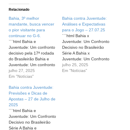
Relacionado
Bahia, 3º melhor
Bahia contra Juventude:
mandante, busca vencer
Análises e Expectativas
o pior visitante para
para o Jogo – 27.07.25
continuar no G-6.
```html Bahia x
```html Bahia e
Juventude: Um Confronto
Juventude: Um confronto
Decisivo no Brasileirão
decisivo pela 17ª rodada
Série A Bahia x
do Brasileirão Bahia e
Juventude: Um Confronto
Juventude: Um confronto
Decisivo no Brasileirão
julho 25, 2025
decisivo pela 17ª rodada
julho 27, 2025
Série A No próximo
Em "Notícias"
do Brasileirão É um dia
Em "Notícias"
domingo, 27 de julho, às
especial para a nação
18:30 (horário de
Bahia contra Juventude:
tricolor! Neste domingo,
Brasília), o Bahia vai
Previsões e Dicas de
dia 27, o Bahia vai à
receber o Juventude na
Apostas – 27 de Julho de
Arena Fonte Nova às
Casa de Apostas Arena
2025
18h30 enfrentar o
Fonte Nova, em
```html Bahia e
Juventude. Este jogo
Salvador. Este jogo,
Juventude: Um Confronto
marca…
válido…
Decisivo no Brasileirão
Série A Bahia e