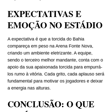
EXPECTATIVAS E
EMOÇÃO NO ESTÁDIO
A expectativa é que a torcida do Bahia
compareça em peso na Arena Fonte Nova,
criando um ambiente eletrizante. A equipe,
sendo o terceiro melhor mandante, conta com o
apoio da sua apaixonada torcida para empurrá-
los rumo à vitória. Cada grito, cada aplauso será
fundamental para motivar os jogadores e deixar
a energia nas alturas.
CONCLUSÃO: O QUE